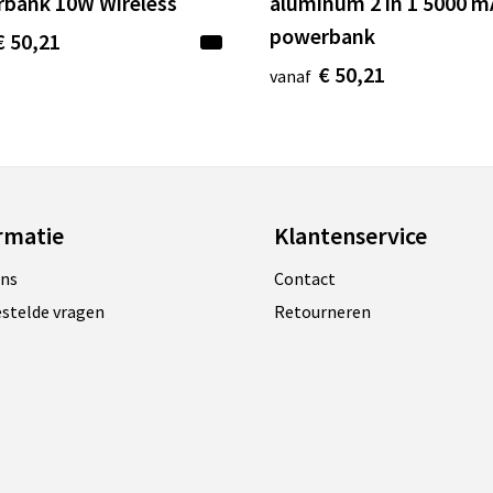
bank 10W Wireless
aluminum 2 in 1 5000 
powerbank
€ 50,21
€ 50,21
vanaf
rmatie
Klantenservice
ons
Contact
estelde vragen
Retourneren