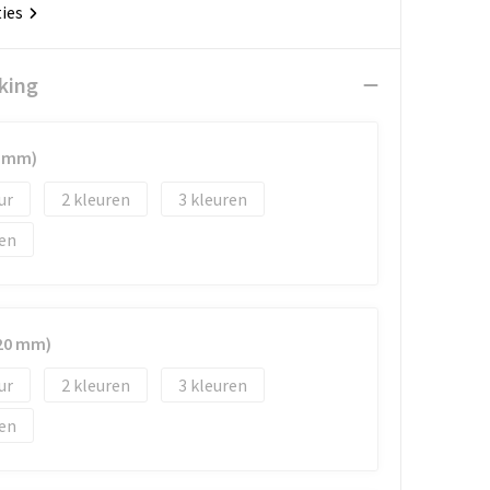
ties
king
0 mm)
2
3
 20 mm)
2
3