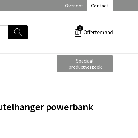
Over ons
Contact
0
Offertemand
Speciaal
productverzoek
eutelhanger powerbank