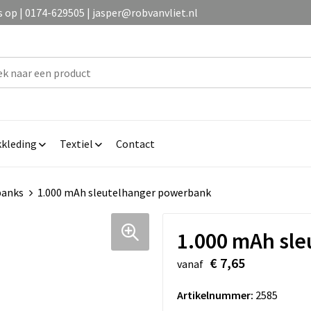
op | 0174-629505 | jasper@robvanvliet.nl
kleding
Textiel
Contact
banks
1.000 mAh sleutelhanger powerbank
1.000 mAh sl
€ 7,65
vanaf
Artikelnummer:
2585