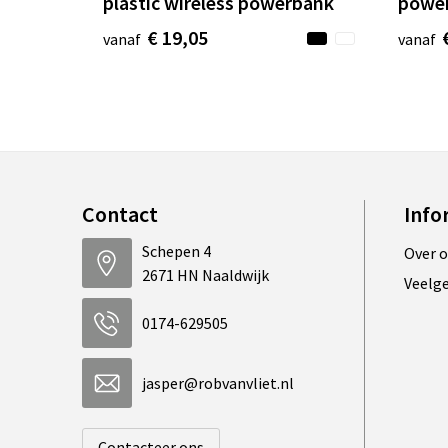
plastic wireless powerbank
power
€ 19,05
vanaf
vanaf
Contact
Info
Schepen 4
Over 
2671 HN Naaldwijk
Veelg
0174-629505
jasper@robvanvliet.nl
Contacteer ons