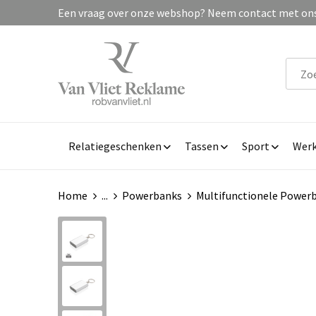
Een vraag over onze webshop? Neem contact met ons 
Relatiegeschenken
Tassen
Sport
Werk
Home
...
Powerbanks
Multifunctionele Power