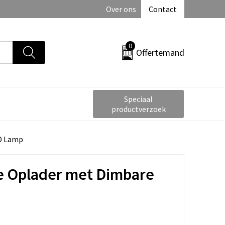
Over ons
Contact
0
Offertemand
Speciaal
productverzoek
D Lamp
e Oplader met Dimbare