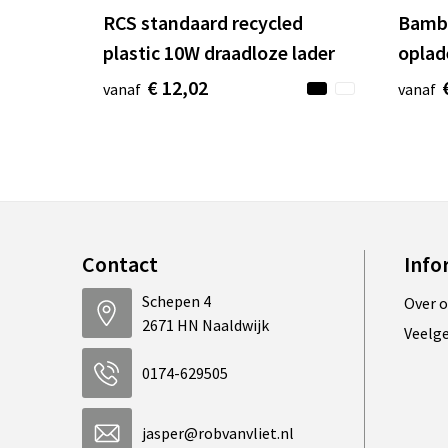
RCS standaard recycled
Bambo
plastic 10W draadloze lader
oplad
€ 12,02
vanaf
vanaf
Contact
Info
Schepen 4
Over 
2671 HN Naaldwijk
Veelg
0174-629505
jasper@robvanvliet.nl