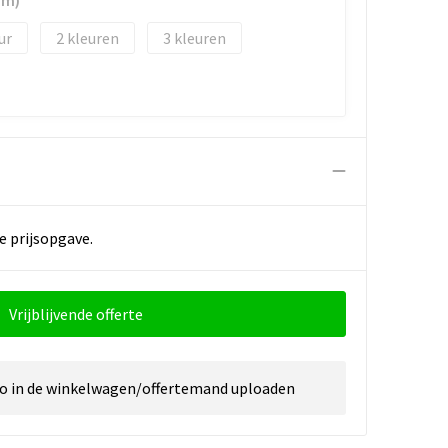
mm)
2
3
e prijsopgave.
Vrijblijvende offerte
go in de winkelwagen/offertemand uploaden