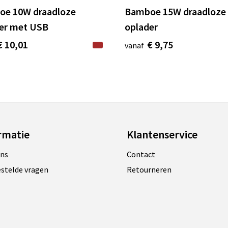
e 10W draadloze
Bamboe 15W draadloze
er met USB
oplader
€ 10,01
€ 9,75
vanaf
rmatie
Klantenservice
ons
Contact
estelde vragen
Retourneren