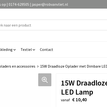
op | 0174-629505 | jasper@robvanvliet.nl
kleding
Textiel
Contact
laders en accessoires
15W Draadloze Oplader met Dimbare LE
15W Draadloz
LED Lamp
€ 10,40
vanaf