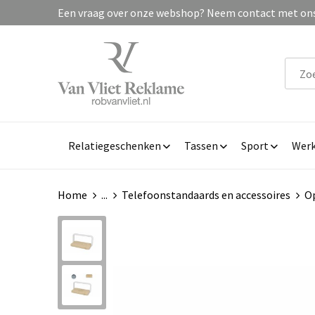
Een vraag over onze webshop? Neem contact met ons 
Relatiegeschenken
Tassen
Sport
Werk
Home
...
Telefoonstandaards en accessoires
Op