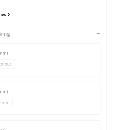
ties
king
5mm)
colour
5mm)
eren