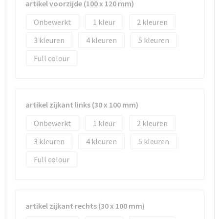
Reistassen
Vesten
artikel voorzijde (100 x 120 mm)
Onbewerkt
1
2
Reistassensets
Werkkleding sets
3
4
5
Rugzakken
Oog- en gelaatsbescherming
Full colour
Schoenentassen
Hoofdbescherming
Schoudertassen
Gehoorbescherming
artikel zijkant links (30 x 100 mm)
Sporttassen
Ademhalingsbescherming
Onbewerkt
1
2
3
4
5
Strandtassen
E.H.B.O.
Full colour
Tablettassen
Toilettassen
artikel zijkant rechts (30 x 100 mm)
Trolleys