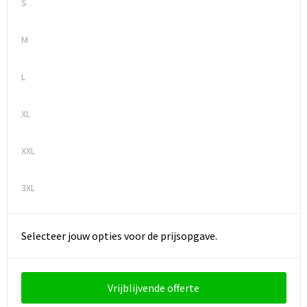
S
Waterbestendige tassen
M
Golftassen
L
XL
XXL
3XL
Selecteer jouw opties voor de prijsopgave.
Vrijblijvende offerte