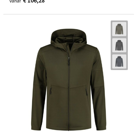
€ 106,28
vanaf