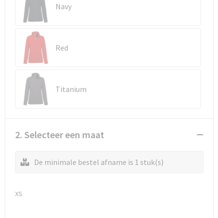
Reistassen
Vesten
Navy
Reistassensets
Werkkleding sets
Red
Rugzakken
Oog- en gelaatsbescherming
Schoenentassen
Hoofdbescherming
Titanium
Schoudertassen
Gehoorbescherming
Sporttassen
Ademhalingsbescherming
2. Selecteer een maat
Strandtassen
E.H.B.O.
De minimale bestel afname is 1 stuk(s)
Tablettassen
Toilettassen
XS
Trolleys