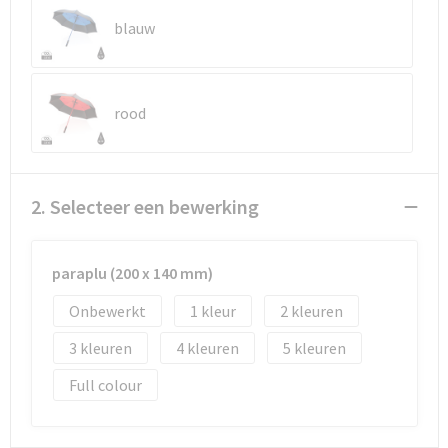
Reistassen
Vesten
blauw
Reistassensets
Werkkleding sets
Rugzakken
Oog- en gelaatsbescherming
rood
Schoenentassen
Hoofdbescherming
Schoudertassen
Gehoorbescherming
2. Selecteer een bewerking
Sporttassen
Ademhalingsbescherming
paraplu (200 x 140 mm)
Strandtassen
E.H.B.O.
Onbewerkt
1
2
Tablettassen
3
4
5
Full colour
Toilettassen
Trolleys