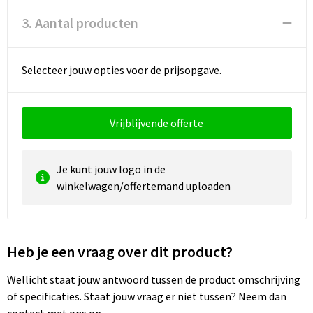
3. Aantal producten
Waterbestendige tassen
Golftassen
Selecteer jouw opties voor de prijsopgave.
Vrijblijvende offerte
Je kunt jouw logo in de
winkelwagen/offertemand uploaden
Heb je een vraag over dit product?
Wellicht staat jouw antwoord tussen de product omschrijving
of specificaties. Staat jouw vraag er niet tussen? Neem dan