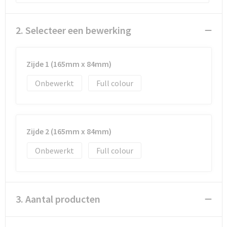
Reistassen
Vesten
Reistassensets
Werkkleding sets
2. Selecteer een bewerking
Rugzakken
Oog- en gelaatsbescherming
Zijde 1 (165mm x 84mm)
Schoenentassen
Hoofdbescherming
Onbewerkt
Full colour
Schoudertassen
Gehoorbescherming
Sporttassen
Ademhalingsbescherming
Zijde 2 (165mm x 84mm)
Strandtassen
E.H.B.O.
Onbewerkt
Full colour
Tablettassen
3. Aantal producten
Toilettassen
Trolleys