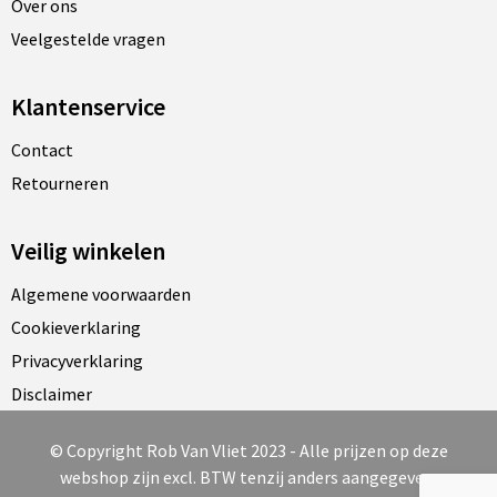
Reistassen
Vesten
Over ons
Veelgestelde vragen
Reistassensets
Werkkleding sets
Klantenservice
Rugzakken
Oog- en gelaatsbescherming
Contact
Schoenentassen
Hoofdbescherming
Retourneren
Schoudertassen
Gehoorbescherming
Veilig winkelen
Sporttassen
Ademhalingsbescherming
Algemene voorwaarden
Cookieverklaring
Strandtassen
E.H.B.O.
Privacyverklaring
Tablettassen
Disclaimer
Toilettassen
© Copyright Rob Van Vliet 2023 - Alle prijzen op deze
webshop zijn excl. BTW tenzij anders aangegeven.
Trolleys