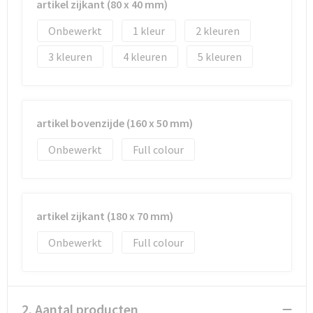
Reistassen
Vesten
artikel zijkant (80 x 40 mm)
Onbewerkt
1
2
Reistassensets
Werkkleding sets
3
4
5
Rugzakken
Oog- en gelaatsbescherming
Schoenentassen
Hoofdbescherming
artikel bovenzijde (160 x 50 mm)
Schoudertassen
Gehoorbescherming
Onbewerkt
Full colour
Sporttassen
Ademhalingsbescherming
Strandtassen
E.H.B.O.
artikel zijkant (180 x 70 mm)
Tablettassen
Onbewerkt
Full colour
Toilettassen
2. Aantal producten
Trolleys