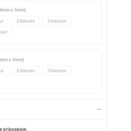
(50mm x 7mm)
2
3
lour
35mm x 7mm)
2
3
e prijsopgave.