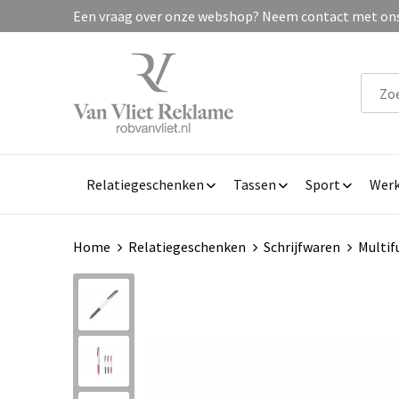
Een vraag over onze webshop? Neem contact met ons 
Relatiegeschenken
Tassen
Sport
Werk
Home
Relatiegeschenken
Schrijfwaren
Multif