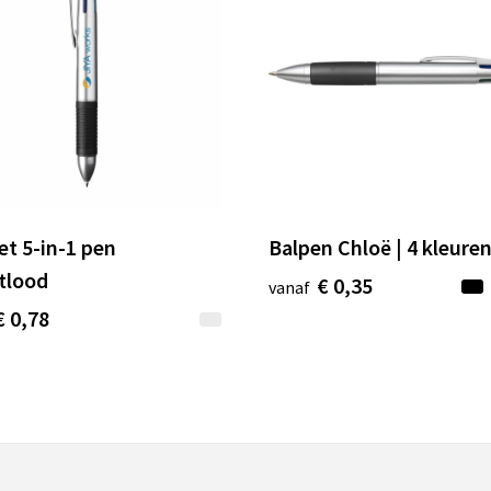
et 5-in-1 pen
Balpen Chloë | 4 kleure
tlood
€ 0,35
vanaf
€ 0,78