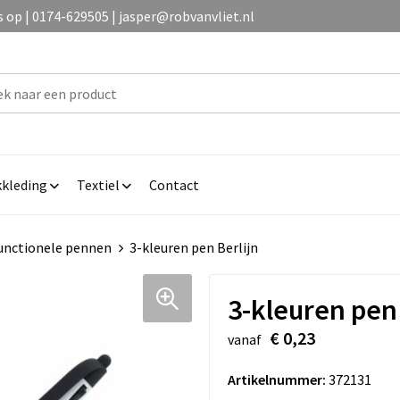
op | 0174-629505 | jasper@robvanvliet.nl
kleding
Textiel
Contact
unctionele pennen
3-kleuren pen Berlijn
3-kleuren pen 
€ 0,23
vanaf
Artikelnummer:
372131