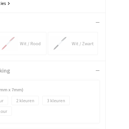
ties
Wit / Rood
Wit / Zwart
king
50mm x 7mm)
2
3
lour