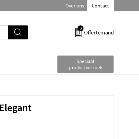
Over ons
Contact
0
Offertemand
Speciaal
productverzoek
Elegant