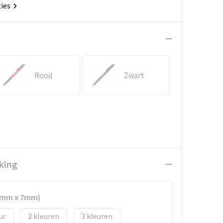
ties
Rood
Zwart
king
50mm x 7mm)
2
3