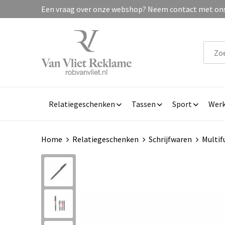
Een vraag over onze webshop? Neem contact met ons 
Relatiegeschenken
Tassen
Sport
Werk
Home
Relatiegeschenken
Schrijfwaren
Multif