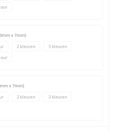
lour
(50mm x 7mm)
2
3
lour
35mm x 7mm)
2
3