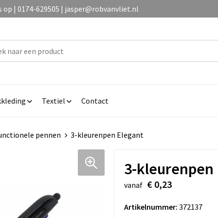
op | 0174-629505 | jasper@robvanvliet.nl
kleding
Textiel
Contact
unctionele pennen
3-kleurenpen Elegant
3-kleurenpen 
€ 0,23
vanaf
Artikelnummer:
372137