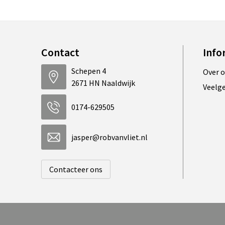
Contact
Info
Schepen 4
Over 
2671 HN Naaldwijk
Veelg
0174-629505
jasper@robvanvliet.nl
Contacteer ons