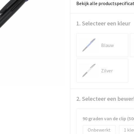
Bekijk alle productspecifica
1. Selecteer een kleur
Blauw
Zilver
2. Selecteer een bewer
90 graden van de clip (
Onbewerkt
1