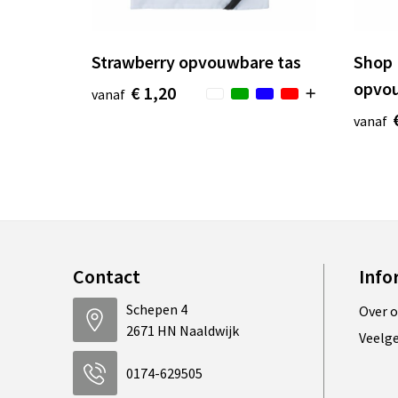
Strawberry opvouwbare tas
Shop 
opvou
€ 1,20
vanaf
vanaf
Contact
Info
Schepen 4
Over 
2671 HN Naaldwijk
Veelg
0174-629505