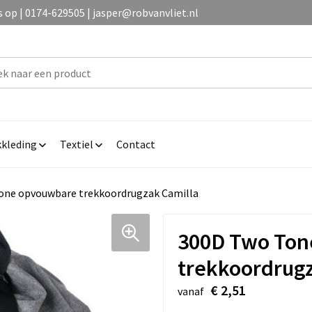
op | 0174-629505 | jasper@robvanvliet.nl
kleding
Textiel
Contact
one opvouwbare trekkoordrugzak Camilla
300D Two Ton
trekkoordrugz
€ 2,51
vanaf