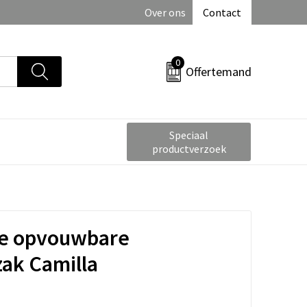
Over ons
Contact
0
Offertemand
Speciaal
productverzoek
e opvouwbare
ak Camilla