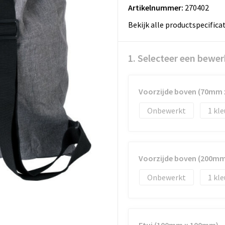
Artikelnummer:
270402
Bekijk alle productspecifica
1. Selecteer een bewer
Voorzijde boven (70mm
Onbewerkt
1
Voorzijde boven (200m
Onbewerkt
1