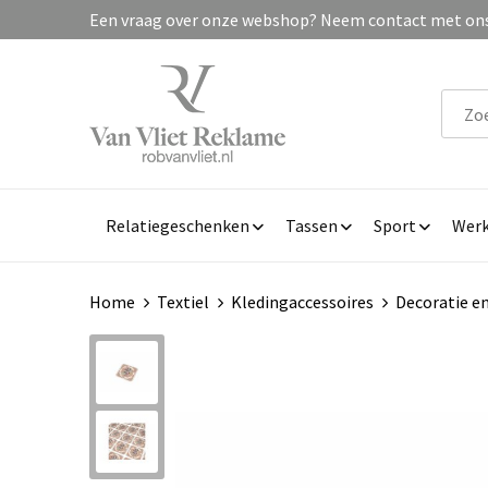
Een vraag over onze webshop? Neem contact met ons 
Relatiegeschenken
Tassen
Sport
Werk
Home
Textiel
Kledingaccessoires
Decoratie en