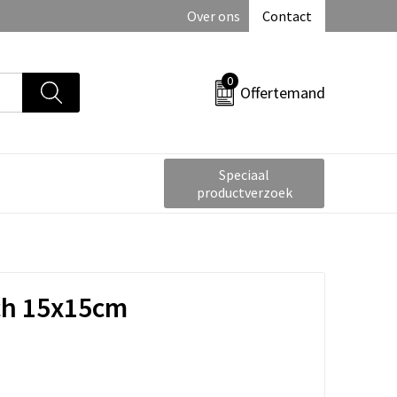
Over ons
Contact
0
Offertemand
Speciaal
productverzoek
tch 15x15cm