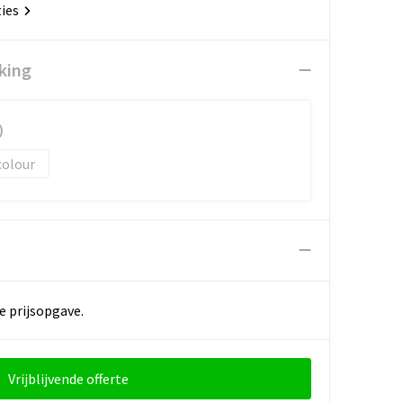
ties
king
)
colour
e prijsopgave.
Vrijblijvende offerte