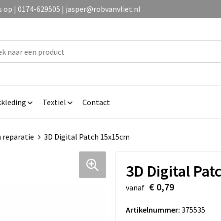
op | 0174-629505 | jasper@robvanvliet.nl
kleding
Textiel
Contact
 reparatie
3D Digital Patch 15x15cm
3D Digital Pa
€ 0,79
vanaf
Artikelnummer:
375535