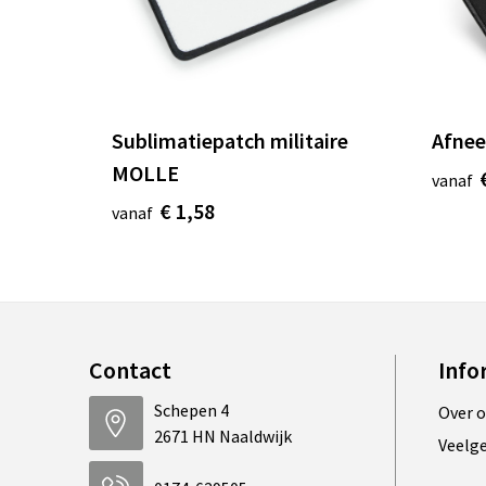
Sublimatiepatch militaire
Afnee
MOLLE
vanaf
€ 1,58
vanaf
Contact
Info
Schepen 4
Over 
2671 HN Naaldwijk
Veelg