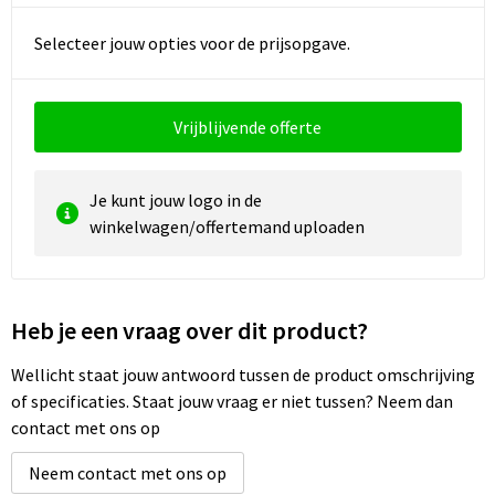
Reistassen
Vesten
Selecteer jouw opties voor de prijsopgave.
Reistassensets
Werkkleding sets
Rugzakken
Oog- en gelaatsbescherming
Vrijblijvende offerte
Schoenentassen
Hoofdbescherming
Je kunt jouw logo in de
Schoudertassen
Gehoorbescherming
winkelwagen/offertemand uploaden
Sporttassen
Ademhalingsbescherming
Heb je een vraag over dit product?
Strandtassen
E.H.B.O.
Wellicht staat jouw antwoord tussen de product omschrijving
Tablettassen
of specificaties. Staat jouw vraag er niet tussen? Neem dan
contact met ons op
Toilettassen
Neem contact met ons op
Trolleys