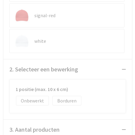
Reistassen
Vesten
signal-red
Reistassensets
Werkkleding sets
Rugzakken
Oog- en gelaatsbescherming
white
Schoenentassen
Hoofdbescherming
Schoudertassen
Gehoorbescherming
2. Selecteer een bewerking
Sporttassen
Ademhalingsbescherming
1 positie (max. 10 x 6 cm)
Strandtassen
E.H.B.O.
Onbewerkt
Borduren
Tablettassen
Toilettassen
3. Aantal producten
Trolleys