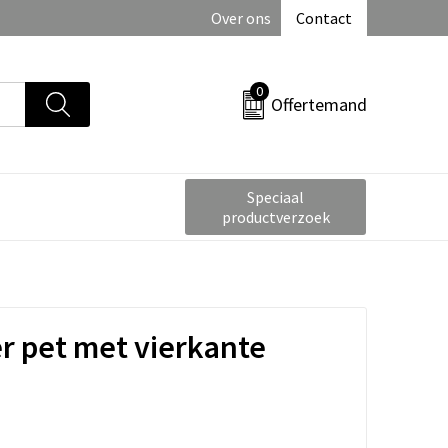
Over ons
Contact
0
Offertemand
Speciaal
productverzoek
er pet met vierkante