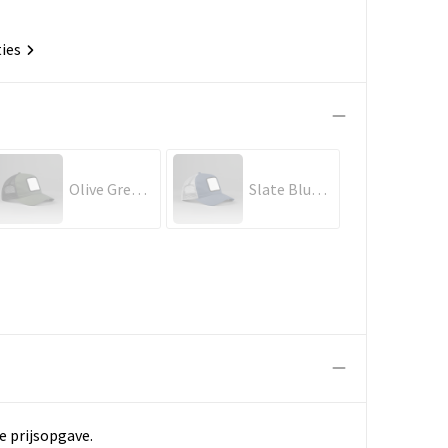
ties
Olive Green/Black
Slate Blue/Light Grey
e prijsopgave.