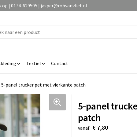
op | 0174-629505 | jasper@robvanvliet.nl
kleding
Textiel
Contact
5-panel trucker pet met vierkante patch
5-panel truck
patch
€ 7,80
vanaf