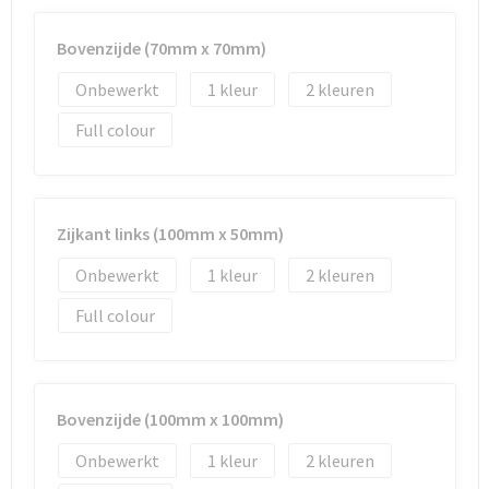
Reistassen
Vesten
Bovenzijde (70mm x 70mm)
Reistassensets
Werkkleding sets
Onbewerkt
1
2
Rugzakken
Oog- en gelaatsbescherming
Full colour
Schoenentassen
Hoofdbescherming
Schoudertassen
Gehoorbescherming
Zijkant links (100mm x 50mm)
Sporttassen
Ademhalingsbescherming
Onbewerkt
1
2
Full colour
Strandtassen
E.H.B.O.
Tablettassen
Bovenzijde (100mm x 100mm)
Toilettassen
Onbewerkt
1
2
Trolleys