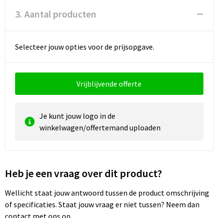
3. Aantal producten
Waterbestendige tassen
Golftassen
Selecteer jouw opties voor de prijsopgave.
Vrijblijvende offerte
Je kunt jouw logo in de
winkelwagen/offertemand uploaden
Heb je een vraag over dit product?
Wellicht staat jouw antwoord tussen de product omschrijving
of specificaties. Staat jouw vraag er niet tussen? Neem dan
contact met ons op