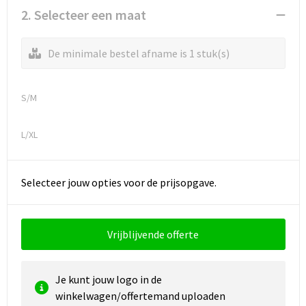
Reistassen
Vesten
2. Selecteer een maat
Reistassensets
Werkkleding sets
De minimale bestel afname is 1 stuk(s)
Rugzakken
Oog- en gelaatsbescherming
S/M
Schoenentassen
Hoofdbescherming
L/XL
Schoudertassen
Gehoorbescherming
Sporttassen
Ademhalingsbescherming
Selecteer jouw opties voor de prijsopgave.
Strandtassen
E.H.B.O.
Vrijblijvende offerte
Tablettassen
Toilettassen
Je kunt jouw logo in de
winkelwagen/offertemand uploaden
Trolleys