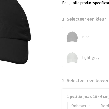
Bekijk alle productspecifica
1. Selecteer een kleur
black
light-grey
2. Selecteer een bewer
1 positie (max. 10 x 6 cm
Onbewerkt
Bord