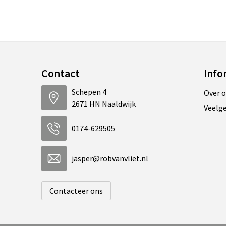
Contact
Info
Schepen 4
Over 
2671 HN Naaldwijk
Veelg
0174-629505
jasper@robvanvliet.nl
Contacteer ons