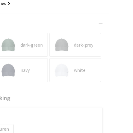
ties
dark-green
dark-grey
navy
white
king
)
uren