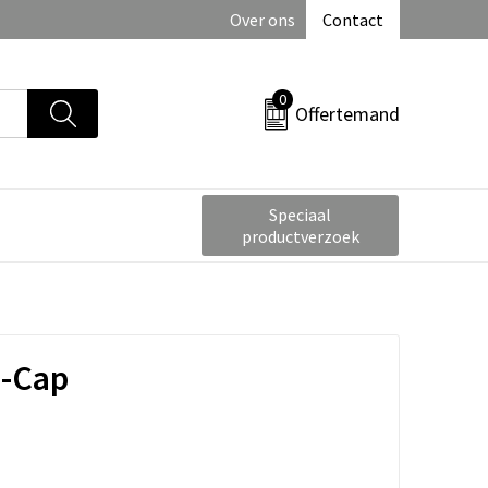
Over ons
Contact
0
Offertemand
Speciaal
productverzoek
a-Cap