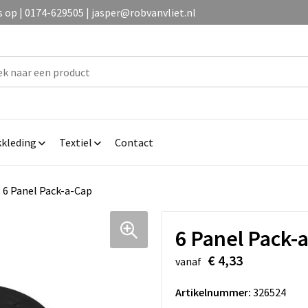
op | 0174-629505 | jasper@robvanvliet.nl
kleding
Textiel
Contact
6 Panel Pack-a-Cap
6 Panel Pack-
€ 4,33
vanaf
Artikelnummer:
326524