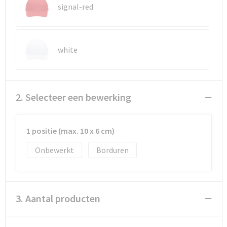
Reistassen
Vesten
signal-red
Reistassensets
Werkkleding sets
white
Rugzakken
Oog- en gelaatsbescherming
Schoenentassen
Hoofdbescherming
2. Selecteer een bewerking
Schoudertassen
Gehoorbescherming
Sporttassen
Ademhalingsbescherming
1 positie (max. 10 x 6 cm)
Onbewerkt
Borduren
Strandtassen
E.H.B.O.
Tablettassen
3. Aantal producten
Toilettassen
Trolleys