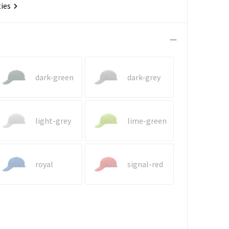
ties
dark-green
dark-grey
light-grey
lime-green
royal
signal-red