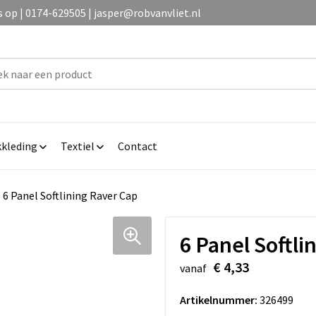
op | 0174-629505 | jasper@robvanvliet.nl
kleding
Textiel
Contact
6 Panel Softlining Raver Cap
6 Panel Softli
€ 4,33
vanaf
Artikelnummer:
326499