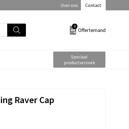
Over ons
Contact
0
Offertemand
Speciaal
productverzoek
ning Raver Cap