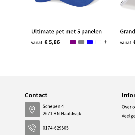
Ultimate pet met 5 panelen
Grand
€ 5,86
vanaf
vanaf
Contact
Info
Schepen 4
Over 
2671 HN Naaldwijk
Veelg
0174-629505