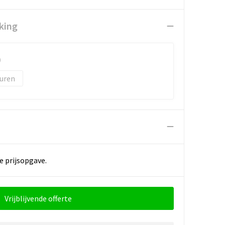
king
)
uren
e prijsopgave.
Vrijblijvende offerte