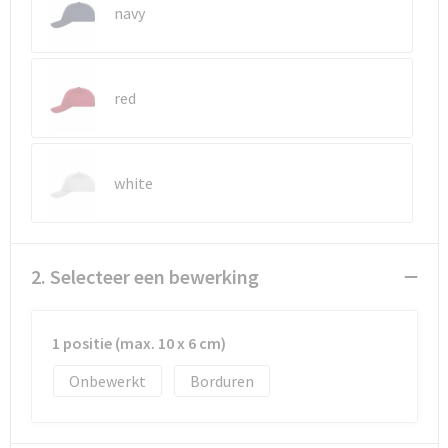
Reistassen
Vesten
navy
Reistassensets
Werkkleding sets
red
Rugzakken
Oog- en gelaatsbescherming
Schoenentassen
Hoofdbescherming
white
Schoudertassen
Gehoorbescherming
Sporttassen
Ademhalingsbescherming
2. Selecteer een bewerking
Strandtassen
E.H.B.O.
1 positie (max. 10 x 6 cm)
Tablettassen
Onbewerkt
Borduren
Toilettassen
Trolleys