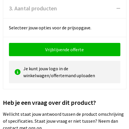
3. Aantal producten
Waterbestendige tassen
Golftassen
Selecteer jouw opties voor de prijsopgave.
Vrijblijvende offerte
Je kunt jouw logo in de
winkelwagen/offertemand uploaden
Heb je een vraag over dit product?
Wellicht staat jouw antwoord tussen de product omschrijving
of specificaties. Staat jouw vraag er niet tussen? Neem dan
contact met ons op