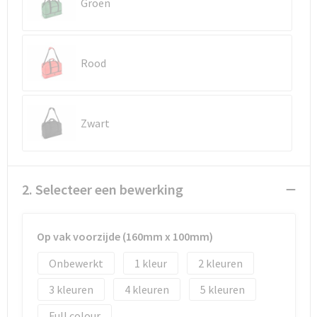
Reistassen
Vesten
Groen
Reistassensets
Werkkleding sets
Rood
Rugzakken
Oog- en gelaatsbescherming
Schoenentassen
Hoofdbescherming
Zwart
Schoudertassen
Gehoorbescherming
Sporttassen
Ademhalingsbescherming
2. Selecteer een bewerking
Strandtassen
E.H.B.O.
Op vak voorzijde (160mm x 100mm)
Tablettassen
Onbewerkt
1
2
Toilettassen
3
4
5
Trolleys
Full colour