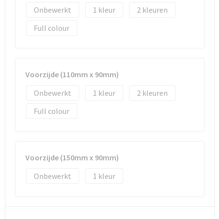
Reistassen
Vesten
Onbewerkt
1
2
Reistassensets
Werkkleding sets
Full colour
Rugzakken
Oog- en gelaatsbescherming
Schoenentassen
Hoofdbescherming
Voorzijde (110mm x 90mm)
Onbewerkt
1
2
Schoudertassen
Gehoorbescherming
Full colour
Sporttassen
Ademhalingsbescherming
Strandtassen
E.H.B.O.
Voorzijde (150mm x 90mm)
Tablettassen
Onbewerkt
1
Toilettassen
Trolleys