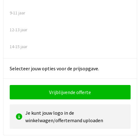
9-11 jaar
Waterbestendige tassen
Golftassen
12-13 jaar
14-15 jaar
Selecteer jouw opties voor de prijsopgave.
Vrijblijvende offerte
Je kunt jouw logo in de
winkelwagen/offertemand uploaden