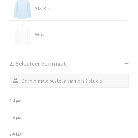
Reistassen
Vesten
Sky Blue
Reistassensets
Werkkleding sets
Rugzakken
Oog- en gelaatsbescherming
White
Schoenentassen
Hoofdbescherming
Schoudertassen
Gehoorbescherming
2. Selecteer een maat
Sporttassen
Ademhalingsbescherming
De minimale bestel afname is 1 stuk(s)
Strandtassen
E.H.B.O.
3-4 jaar
Tablettassen
5-6 jaar
Toilettassen
7-8 jaar
Trolleys