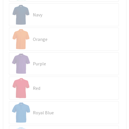
Waterbestendige tassen
Navy
Golftassen
Orange
Purple
Red
Royal Blue