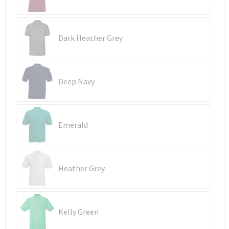
Reistassen
Vesten
Reistassensets
Werkkleding sets
Dark Heather Grey
Rugzakken
Oog- en gelaatsbescherming
Schoenentassen
Hoofdbescherming
Deep Navy
Schoudertassen
Gehoorbescherming
Emerald
Sporttassen
Ademhalingsbescherming
Strandtassen
E.H.B.O.
Heather Grey
Tablettassen
Toilettassen
Kelly Green
Trolleys