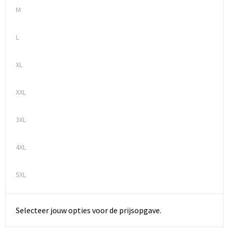
M
L
XL
XXL
3XL
4XL
5XL
Selecteer jouw opties voor de prijsopgave.