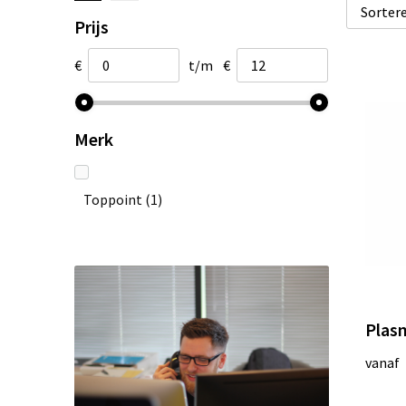
Prijs
€
t/m
€
Merk
Toppoint
(1)
Plas
vanaf