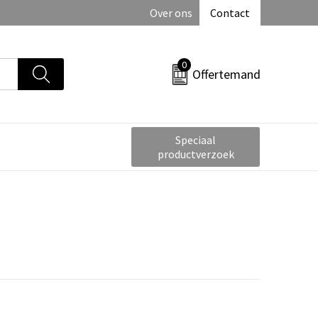
Over ons
Contact
0
Offertemand
Speciaal
productverzoek