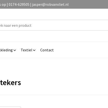
op | 0174-629505 | jasper@robvanvliet.nl
kleding
Textiel
Contact
tekers