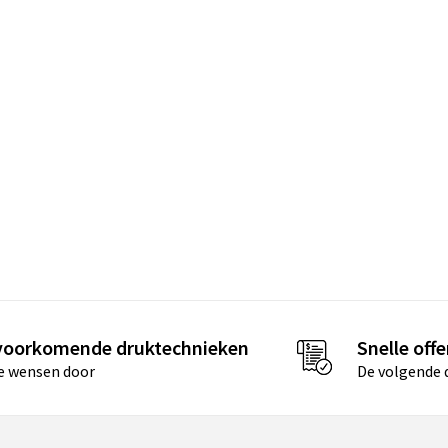
 voorkomende druktechnieken
Snelle offe
je wensen door
De volgende d