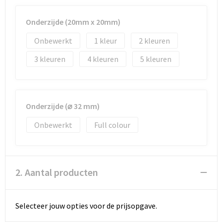
Reistassen
Vesten
Onderzijde (20mm x 20mm)
Reistassensets
Werkkleding sets
Onbewerkt
1
2
Rugzakken
Oog- en gelaatsbescherming
3
4
5
Schoenentassen
Hoofdbescherming
Schoudertassen
Gehoorbescherming
Onderzijde (⌀ 32 mm)
Sporttassen
Ademhalingsbescherming
Onbewerkt
Full colour
Strandtassen
E.H.B.O.
2. Aantal producten
Tablettassen
Toilettassen
Selecteer jouw opties voor de prijsopgave.
Trolleys