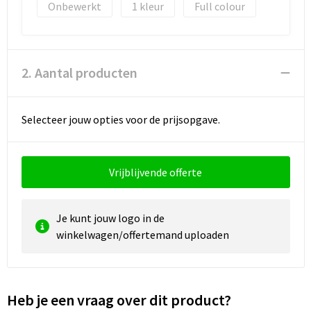
Reistassen
Vesten
Onbewerkt
1
Full colour
Reistassensets
Werkkleding sets
Rugzakken
Oog- en gelaatsbescherming
2. Aantal producten
Schoenentassen
Hoofdbescherming
Selecteer jouw opties voor de prijsopgave.
Schoudertassen
Gehoorbescherming
Sporttassen
Ademhalingsbescherming
Vrijblijvende offerte
Strandtassen
E.H.B.O.
Je kunt jouw logo in de
winkelwagen/offertemand uploaden
Tablettassen
Toilettassen
Heb je een vraag over dit product?
Trolleys