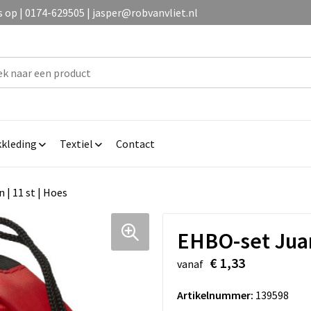
op | 0174-629505 | jasper@robvanvliet.nl
kleding
Textiel
Contact
| 11 st | Hoes
EHBO-set Juan 
€ 1,33
vanaf
Artikelnummer:
139598