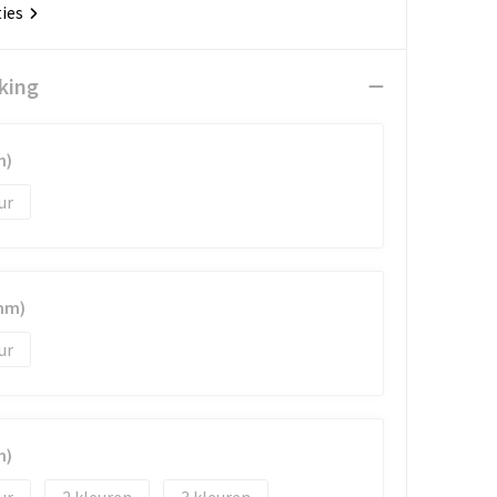
ties
king
m)
mm)
m)