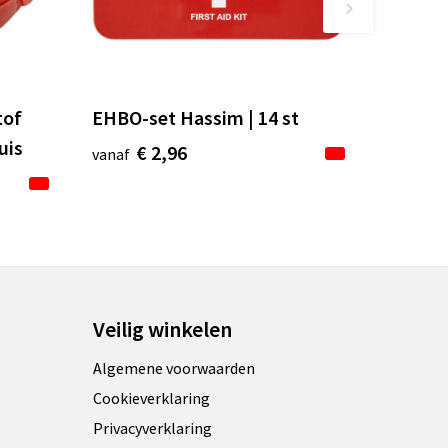
tof
EHBO-set Hassim | 14 st
uis
€ 2,96
vanaf
Veilig winkelen
Algemene voorwaarden
Cookieverklaring
Privacyverklaring