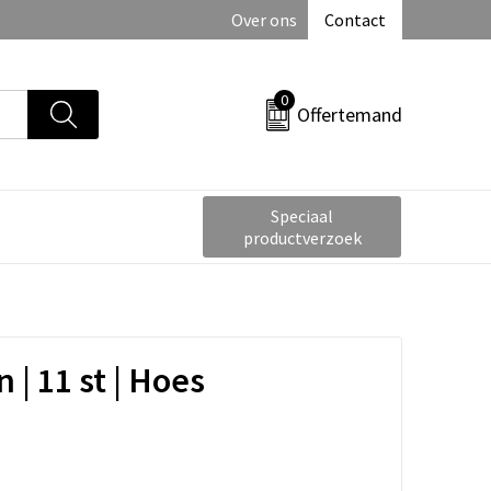
Over ons
Contact
0
Offertemand
Speciaal
productverzoek
| 11 st | Hoes