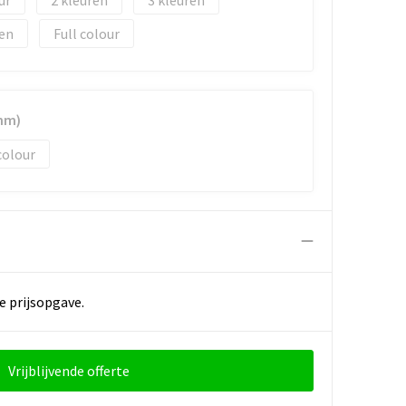
2
3
Full colour
mm)
colour
e prijsopgave.
Vrijblijvende offerte