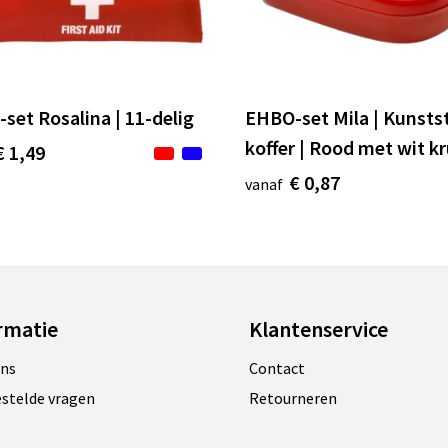
set Rosalina | 11-delig
EHBO-set Mila | Kunsts
koffer | Rood met wit kr
€ 1,49
€ 0,87
vanaf
rmatie
Klantenservice
ons
Contact
estelde vragen
Retourneren