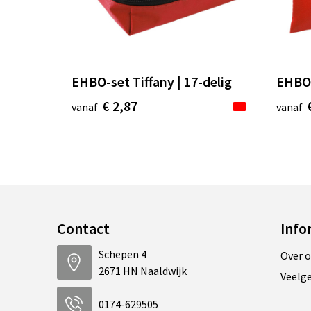
EHBO-set Tiffany | 17-delig
EHBO-
€ 2,87
vanaf
vanaf
Contact
Info
Schepen 4
Over 
2671 HN Naaldwijk
Veelg
0174-629505