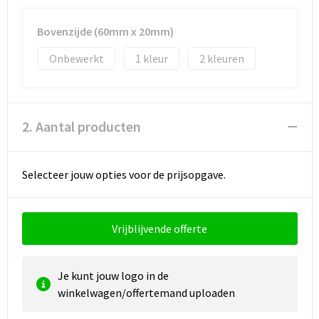
Reistassen
Vesten
Bovenzijde (60mm x 20mm)
Reistassensets
Werkkleding sets
Onbewerkt
1
2
Rugzakken
Oog- en gelaatsbescherming
Schoenentassen
Hoofdbescherming
2. Aantal producten
Schoudertassen
Gehoorbescherming
Selecteer jouw opties voor de prijsopgave.
Sporttassen
Ademhalingsbescherming
Strandtassen
E.H.B.O.
Vrijblijvende offerte
Tablettassen
Je kunt jouw logo in de
Toilettassen
winkelwagen/offertemand uploaden
Trolleys