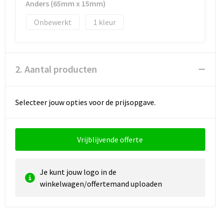
Reistassen
Vesten
Anders (65mm x 15mm)
Onbewerkt
1
Reistassensets
Werkkleding sets
Rugzakken
Oog- en gelaatsbescherming
2. Aantal producten
Schoenentassen
Hoofdbescherming
Schoudertassen
Gehoorbescherming
Selecteer jouw opties voor de prijsopgave.
Sporttassen
Ademhalingsbescherming
Vrijblijvende offerte
Strandtassen
E.H.B.O.
Tablettassen
Je kunt jouw logo in de
winkelwagen/offertemand uploaden
Toilettassen
Trolleys