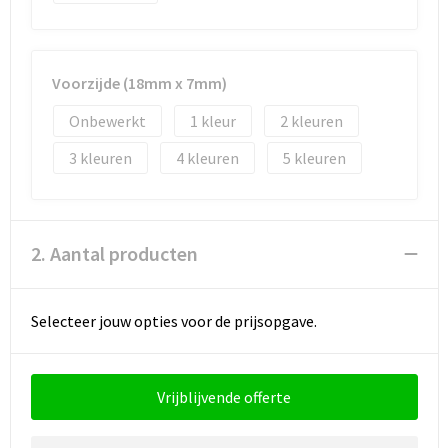
Reistassen
Vesten
Reistassensets
Werkkleding sets
Voorzijde (18mm x 7mm)
Rugzakken
Oog- en gelaatsbescherming
Onbewerkt
1
2
Schoenentassen
Hoofdbescherming
3
4
5
Schoudertassen
Gehoorbescherming
Sporttassen
Ademhalingsbescherming
2. Aantal producten
Strandtassen
E.H.B.O.
Selecteer jouw opties voor de prijsopgave.
Tablettassen
Toilettassen
Vrijblijvende offerte
Trolleys