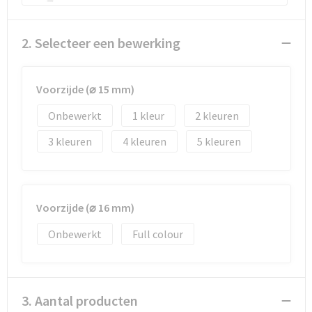
Reistassen
Vesten
Reistassensets
Werkkleding sets
2. Selecteer een bewerking
Rugzakken
Oog- en gelaatsbescherming
Voorzijde (⌀ 15 mm)
Schoenentassen
Hoofdbescherming
Onbewerkt
1
2
Schoudertassen
Gehoorbescherming
3
4
5
Sporttassen
Ademhalingsbescherming
Strandtassen
E.H.B.O.
Voorzijde (⌀ 16 mm)
Onbewerkt
Full colour
Tablettassen
Toilettassen
3. Aantal producten
Trolleys