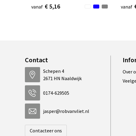
€ 5,16
vanaf
vanaf
Contact
Info
Schepen 4
Over 
2671 HN Naaldwijk
Veelg
0174-629505
jasper@robvanvliet.nl
Contacteer ons