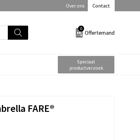
Over ons
Contact
0
Offertemand
Speciaal
productverzoek
brella FARE®