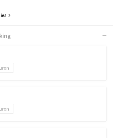
ties
king