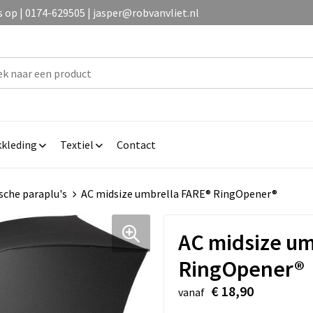
op | 0174-629505 | jasper@robvanvliet.nl
kleding
Textiel
Contact
che paraplu's
AC midsize umbrella FARE® RingOpener®
AC midsize um
RingOpener®
€ 18,90
vanaf