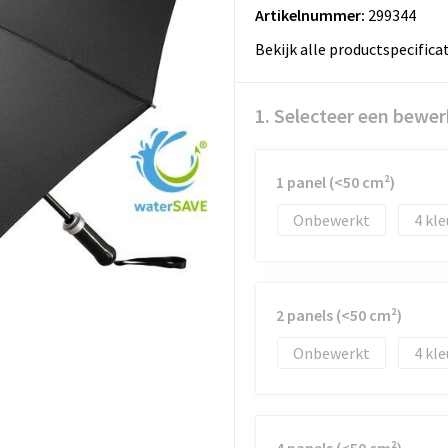
Artikelnummer:
299344
Bekijk alle productspecifica
1. Selecteer een bewer
1 panel (<50 cm²)
Onbewerkt
4
2 panels (<50 cm²)
Onbewerkt
4