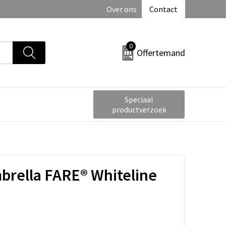
Over ons
Contact
0
Offertemand
Speciaal
productverzoek
brella FARE® Whiteline