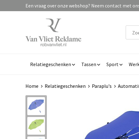
Een vraag over onze webshop? Neem contact met ons 
Relatiegeschenken
Tassen
Sport
Werk
Home
Relatiegeschenken
Paraplu's
Automatis