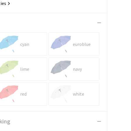
ties
cyan
euroblue
lime
navy
red
white
king