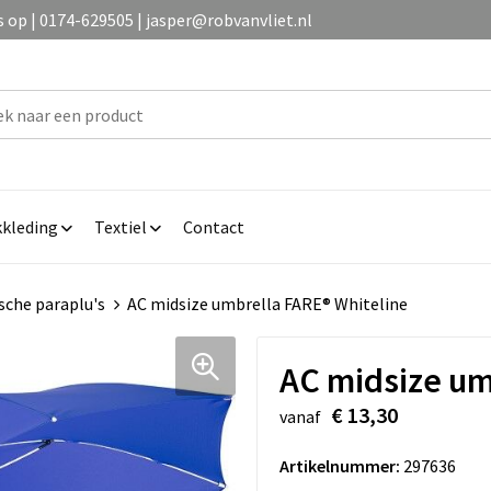
op | 0174-629505 | jasper@robvanvliet.nl
kleding
Textiel
Contact
che paraplu's
AC midsize umbrella FARE® Whiteline
AC midsize um
€ 13,30
vanaf
Artikelnummer:
297636