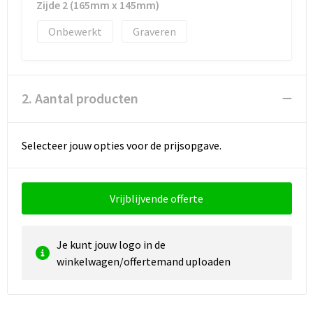
Reistassen
Vesten
Zijde 2 (165mm x 145mm)
Onbewerkt
Graveren
Reistassensets
Werkkleding sets
Rugzakken
Oog- en gelaatsbescherming
2. Aantal producten
Schoenentassen
Hoofdbescherming
Schoudertassen
Gehoorbescherming
Selecteer jouw opties voor de prijsopgave.
Sporttassen
Ademhalingsbescherming
Vrijblijvende offerte
Strandtassen
E.H.B.O.
Tablettassen
Je kunt jouw logo in de
winkelwagen/offertemand uploaden
Toilettassen
Trolleys