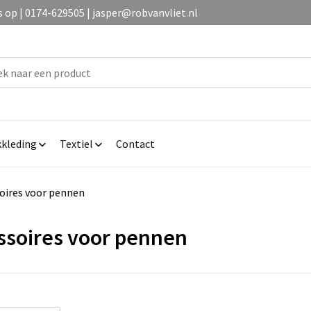
op | 0174-629505 | jasper@robvanvliet.nl
kleding
Textiel
Contact
oires voor pennen
ssoires voor pennen