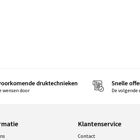
 voorkomende druktechnieken
Snelle offe
je wensen door
De volgende d
rmatie
Klantenservice
ons
Contact