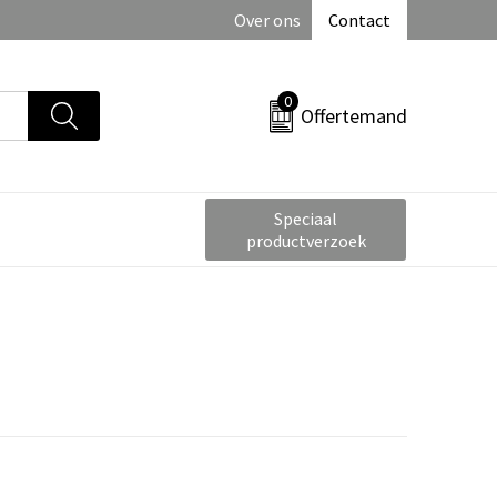
Over ons
Contact
0
Offertemand
Speciaal
productverzoek