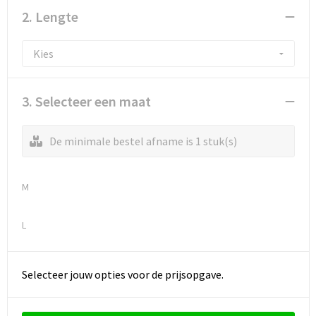
Reistassen
Vesten
2. Lengte
Reistassensets
Werkkleding sets
Rugzakken
Oog- en gelaatsbescherming
3. Selecteer een maat
Schoenentassen
Hoofdbescherming
Schoudertassen
Gehoorbescherming
De minimale bestel afname is 1 stuk(s)
Sporttassen
Ademhalingsbescherming
M
Strandtassen
E.H.B.O.
L
Tablettassen
Selecteer jouw opties voor de prijsopgave.
Toilettassen
Trolleys