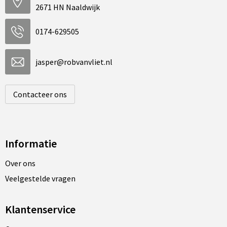
2671 HN Naaldwijk
0174-629505
jasper@robvanvliet.nl
Contacteer ons
Informatie
Over ons
Veelgestelde vragen
Klantenservice