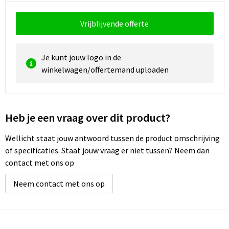
Reistassen
Vesten
Vrijblijvende offerte
Reistassensets
Werkkleding sets
Rugzakken
Oog- en gelaatsbescherming
Je kunt jouw logo in de
winkelwagen/offertemand uploaden
Schoenentassen
Hoofdbescherming
Schoudertassen
Gehoorbescherming
Heb je een vraag over dit product?
Sporttassen
Ademhalingsbescherming
Wellicht staat jouw antwoord tussen de product omschrijving
of specificaties. Staat jouw vraag er niet tussen? Neem dan
Strandtassen
E.H.B.O.
contact met ons op
Tablettassen
Neem contact met ons op
Toilettassen
Trolleys