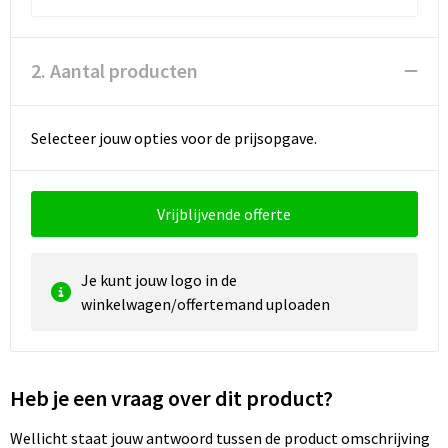
Reistassen
Vesten
Reistassensets
Werkkleding sets
2. Aantal producten
Rugzakken
Oog- en gelaatsbescherming
Selecteer jouw opties voor de prijsopgave.
Schoenentassen
Hoofdbescherming
Schoudertassen
Gehoorbescherming
Vrijblijvende offerte
Sporttassen
Ademhalingsbescherming
Je kunt jouw logo in de
Strandtassen
E.H.B.O.
winkelwagen/offertemand uploaden
Tablettassen
Heb je een vraag over dit product?
Toilettassen
Wellicht staat jouw antwoord tussen de product omschrijving
Trolleys