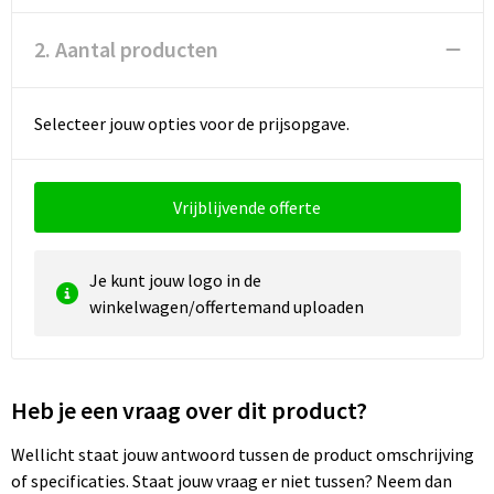
Reistassen
Vesten
2. Aantal producten
Reistassensets
Werkkleding sets
Rugzakken
Oog- en gelaatsbescherming
Selecteer jouw opties voor de prijsopgave.
Schoenentassen
Hoofdbescherming
Vrijblijvende offerte
Schoudertassen
Gehoorbescherming
Sporttassen
Ademhalingsbescherming
Je kunt jouw logo in de
winkelwagen/offertemand uploaden
Strandtassen
E.H.B.O.
Tablettassen
Heb je een vraag over dit product?
Toilettassen
Wellicht staat jouw antwoord tussen de product omschrijving
of specificaties. Staat jouw vraag er niet tussen? Neem dan
Trolleys