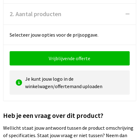
Reistassen
Vesten
2. Aantal producten
Reistassensets
Werkkleding sets
Rugzakken
Oog- en gelaatsbescherming
Selecteer jouw opties voor de prijsopgave.
Schoenentassen
Hoofdbescherming
Vrijblijvende offerte
Schoudertassen
Gehoorbescherming
Sporttassen
Ademhalingsbescherming
Je kunt jouw logo in de
winkelwagen/offertemand uploaden
Strandtassen
E.H.B.O.
Tablettassen
Heb je een vraag over dit product?
Toilettassen
Wellicht staat jouw antwoord tussen de product omschrijving
of specificaties. Staat jouw vraag er niet tussen? Neem dan
Trolleys