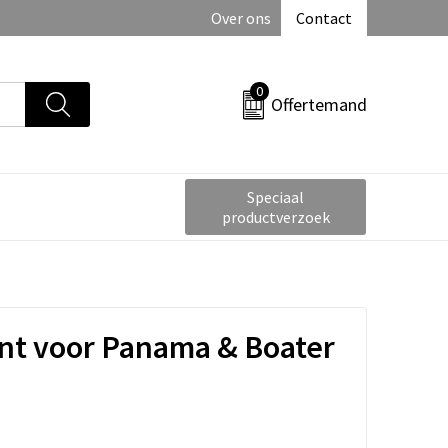
Over ons
Contact
0
Offertemand
Speciaal
productverzoek
nt voor Panama & Boater