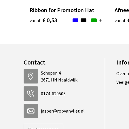
Ribbon for Promotion Hat
Afnee
€ 0,53
vanaf
vanaf
Contact
Info
Schepen 4
Over 
2671 HN Naaldwijk
Veelg
0174-629505
jasper@robvanvliet.nl