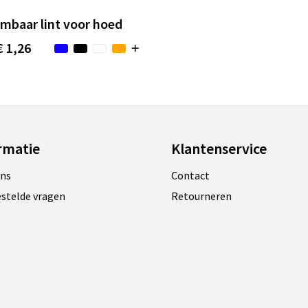
mbaar lint voor hoed
€ 1,26
rmatie
Klantenservice
ons
Contact
estelde vragen
Retourneren