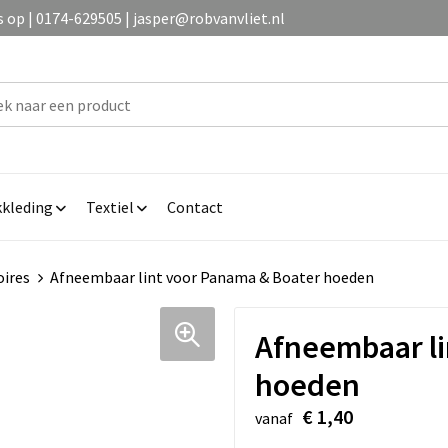
op | 0174-629505 | jasper@robvanvliet.nl
kleding
Textiel
Contact
oires
Afneembaar lint voor Panama & Boater hoeden
Afneembaar li
hoeden
€ 1,40
vanaf