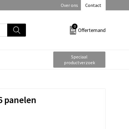
Over ons
Contact
0
Offertemand
Speciaal
productverzoek
6 panelen