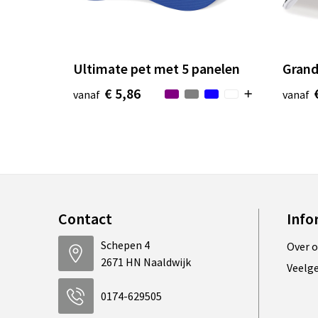
Ultimate pet met 5 panelen
Grand
€ 5,86
vanaf
vanaf
Contact
Info
Schepen 4
Over 
2671 HN Naaldwijk
Veelg
0174-629505