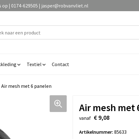
op | 0174-629505 | jasper@robvanvliet.nl
kleding
Textiel
Contact
Air mesh met 6 panelen
Air mesh met 
€ 9,08
vanaf
Artikelnummer:
85633