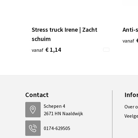
Stress truck Irene | Zacht
Anti-
schuim
vanaf
€ 1,14
vanaf
Contact
Info
Schepen 4
Over 
2671 HN Naaldwijk
Veelg
0174-629505