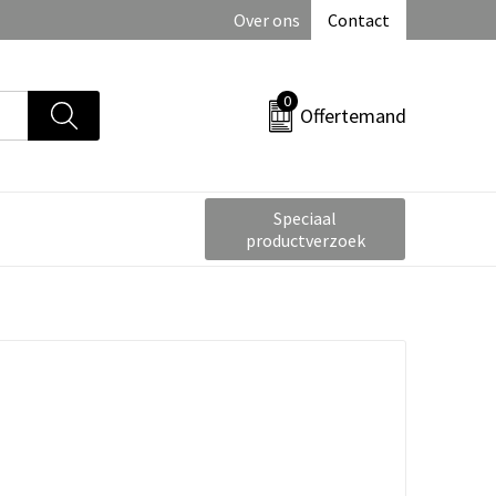
Over ons
Contact
0
Offertemand
Speciaal
productverzoek