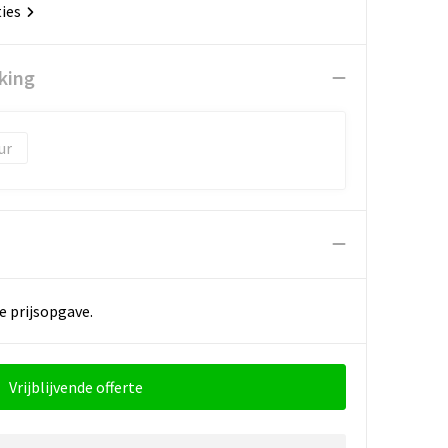
ties
king
e prijsopgave.
Vrijblijvende offerte