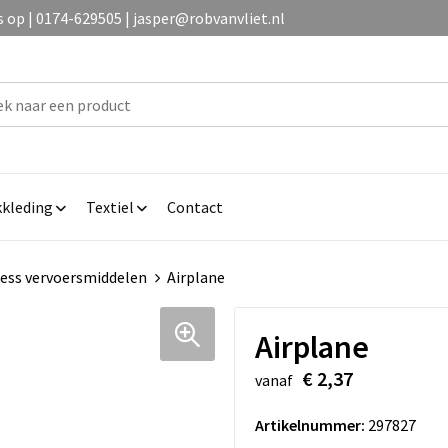
op | 0174-629505 | jasper@robvanvliet.nl
kleding
Textiel
Contact
ress vervoersmiddelen
Airplane
Airplane
€ 2,37
vanaf
Artikelnummer:
297827