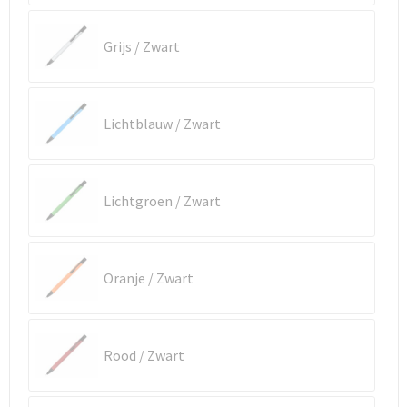
Reistassen
Vesten
Grijs / Zwart
Reistassensets
Werkkleding sets
Rugzakken
Oog- en gelaatsbescherming
Lichtblauw / Zwart
Schoenentassen
Hoofdbescherming
Schoudertassen
Gehoorbescherming
Lichtgroen / Zwart
Sporttassen
Ademhalingsbescherming
Strandtassen
E.H.B.O.
Oranje / Zwart
Tablettassen
Rood / Zwart
Toilettassen
Trolleys