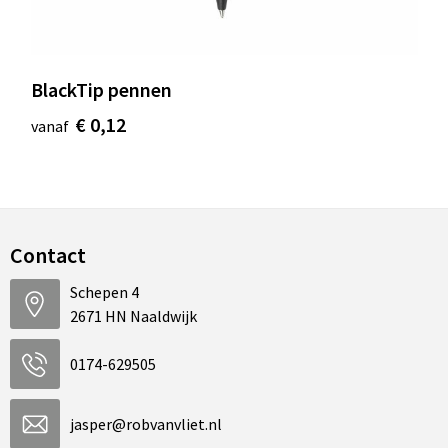
BlackTip pennen
€ 0,12
vanaf
Contact
Schepen 4
2671 HN Naaldwijk
0174-629505
jasper@robvanvliet.nl