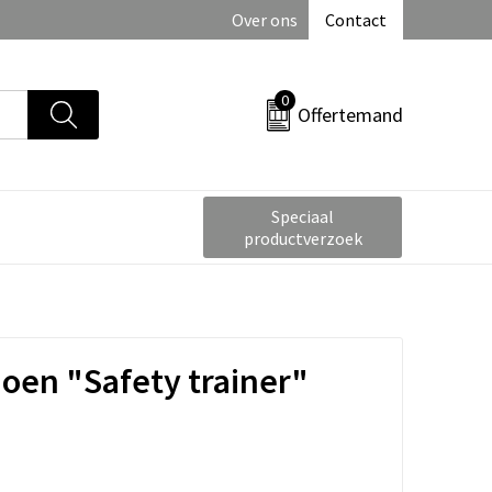
Over ons
Contact
0
Offertemand
Speciaal
productverzoek
hoen "Safety trainer"