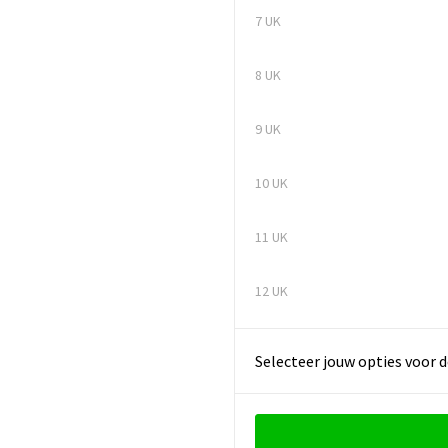
7 UK
8 UK
9 UK
10 UK
11 UK
12 UK
Selecteer jouw opties voor d