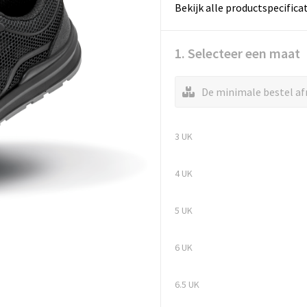
Bekijk alle productspecifica
1. Selecteer een maat
De minimale bestel afn
3 UK
4 UK
5 UK
6 UK
6.5 UK