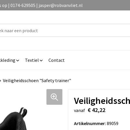
op | 0174-629505 | jasper@robvanvliet.nl
kleding
Textiel
Contact
Veiligheidsschoen "Safety trainer"
Veiligheidssc
€ 42,22
vanaf
Artikelnummer:
89059