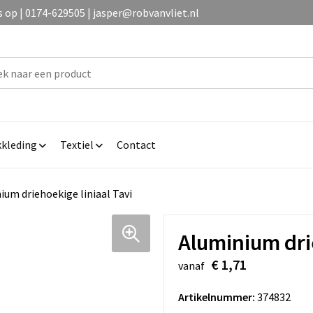
op | 0174-629505 | jasper@robvanvliet.nl
kleding
Textiel
Contact
ium driehoekige liniaal Tavi
Aluminium drie
€ 1,71
vanaf
Artikelnummer:
374832