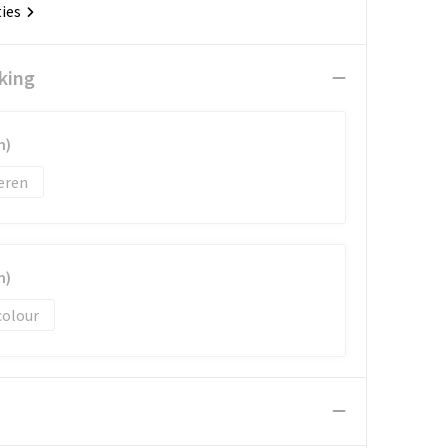
ties
king
m)
eren
m)
colour