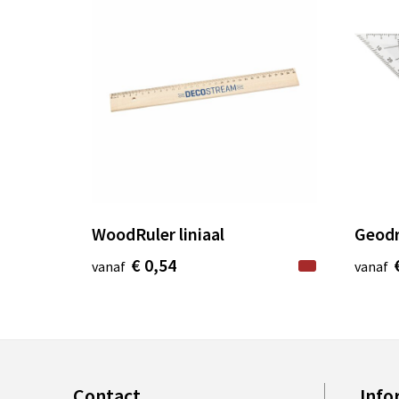
WoodRuler liniaal
Geodr
€ 0,54
vanaf
vanaf
Contact
Info