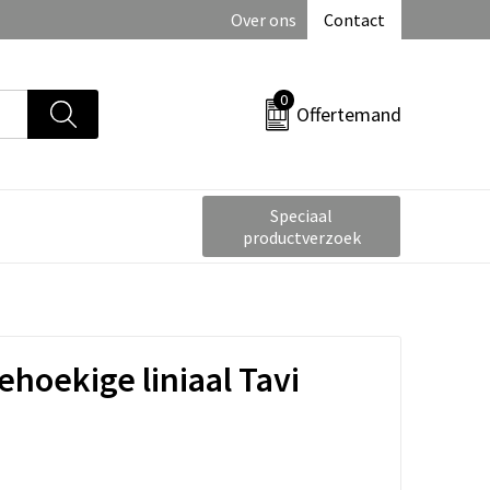
Over ons
Contact
0
Offertemand
Speciaal
productverzoek
hoekige liniaal Tavi