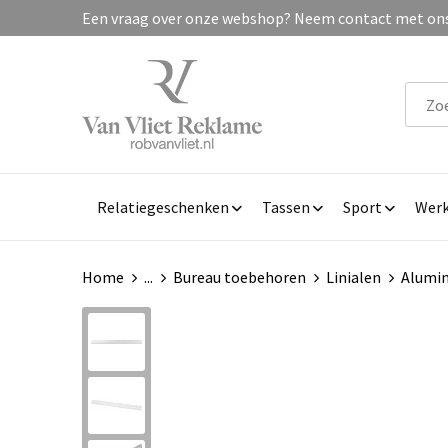
Een vraag over onze webshop? Neem contact met ons 
Relatiegeschenken
Tassen
Sport
Werk
Home
...
Bureau toebehoren
Linialen
Alumin