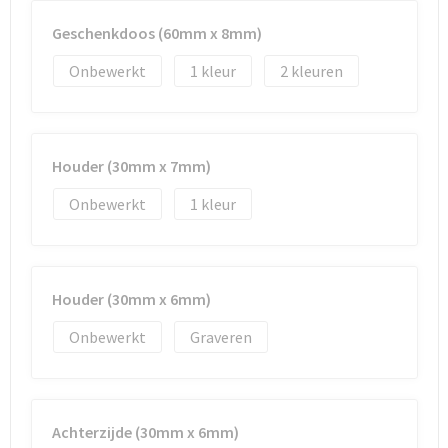
Reistassen
Vesten
Geschenkdoos (60mm x 8mm)
Reistassensets
Werkkleding sets
Onbewerkt
1
2
Rugzakken
Oog- en gelaatsbescherming
Schoenentassen
Hoofdbescherming
Houder (30mm x 7mm)
Schoudertassen
Gehoorbescherming
Onbewerkt
1
Sporttassen
Ademhalingsbescherming
Strandtassen
E.H.B.O.
Houder (30mm x 6mm)
Onbewerkt
Graveren
Tablettassen
Toilettassen
Achterzijde (30mm x 6mm)
Trolleys